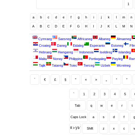
1
a
b
c
d
e
f
g
h
i
j
k
l
m
n
A
B
C
D
E
F
G
H
I
J
K
L
M
N
Cymraeg
Saesneg
Affricaneg
Albaneg
Almaeneg
Croateg
Daneg
Eidaleg
Esperanto
Estoneg
Ffin
Hebraeg
Hwngareg
Indonesia
Iseldireg
Islandeg
Malta
Norwy
Philippine
Portiwgaleg
Pwyleg
Rw
Tajik
Tatareg
Tsiec
Twrceg
Uzbek
Wcreineg
`
€
£
§
"
«
»
„
“
”
`
1
2
3
4
5
Tab
q
w
e
r
t
Caps Lock
a
s
d
f
Shift
z
x
c