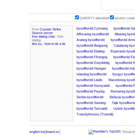
QWERTY allweddell
wyddor Lladin
bysellfwrdd Cymraeg
bysellfwrdd S
Free
Counter Strike
Source server
Affricaneg bysellfwrdd
Albaneg bysel
free dating chat
- free
Arabeg bysellfwrdd
bysellfwrdd Arm
dating
ties.su - how to tie a tie
bysellfwrdd Bwlgareg
Catalaneg byse
bysellfwrdd Eidaleg
Esperanto bysel
bysellfwrdd Ffrangeg
bysellfwrdd F
bysellfwrdd Gwyddelig
bysellfwrdd H
bysellfwrdd Hwngari
bysellfwrdd Ind
Islandeg bysellfwrdd
Kyrgyz bysellf
bysellfwrdd Lladin
Macedoneg bysell
bysellfwrdd Norwyaidd
bysellfwrdd P
bysellfwrdd Pwyleg
Rwmaneg bysell
Serbia bysellfwrdd
Slofacia bysellfw
bysellfwrdd Swedeg
Tajik bysellfwrd
bysellfwrdd Twrcaidd
Uzbek bysellf
Trawslythrennu (Translit)
english.keyboard.su
Virtual e