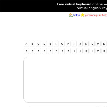
Free virtual keyboard online
— 
Virtual english k
hafan
ychwanegu at ffef
A
B
C
D
E
F
G
H
I
J
K
L
M
N
a
b
c
d
e
f
g
h
i
j
k
l
m
n